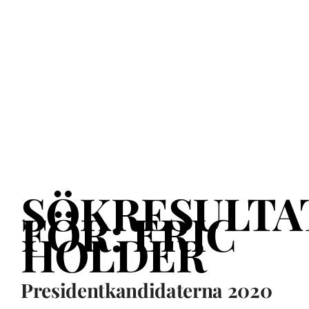
SÖKRESULTA
FÖR:
ERIC
HOLDER
Presidentkandidaterna 2020