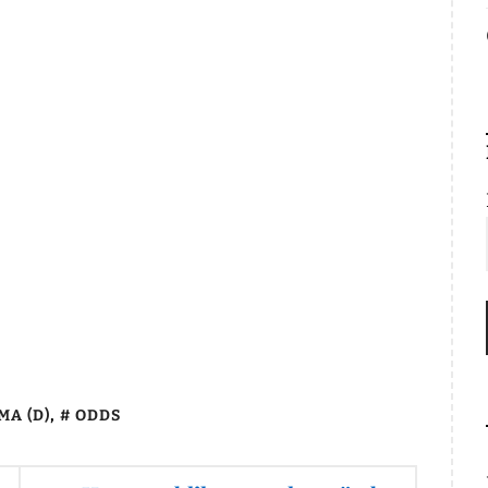
A (D)
,
ODDS