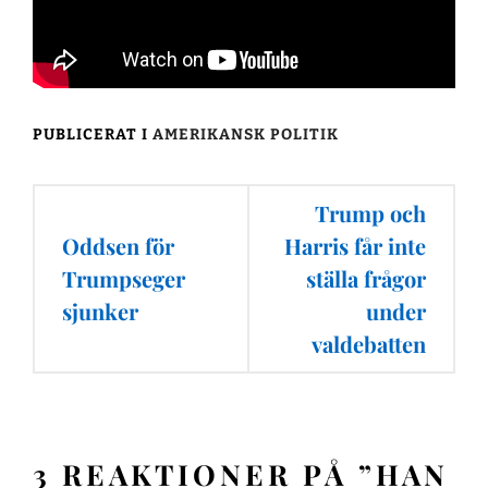
PUBLICERAT I
AMERIKANSK POLITIK
Inläggsnavigering
Trump och
Oddsen för
Harris får inte
Trumpseger
ställa frågor
sjunker
under
valdebatten
3 REAKTIONER PÅ ”
HAN