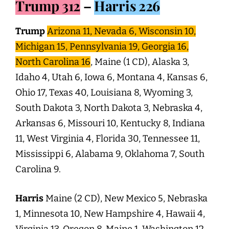
Trump 312
–
Harris 226
Trump
Arizona 11,
Nevada 6, Wisconsin 10,
Michigan 15, Pennsylvania 19, Georgia 16,
North Carolina 16
, Maine (1 CD), Alaska 3,
Idaho 4, Utah 6, Iowa 6, Montana 4, Kansas 6,
Ohio 17, Texas 40, Louisiana 8, Wyoming 3,
South Dakota 3, North Dakota 3, Nebraska 4,
Arkansas 6, Missouri 10, Kentucky 8, Indiana
11, West Virginia 4, Florida 30, Tennessee 11,
Mississippi 6, Alabama 9, Oklahoma 7, South
Carolina 9.
Harris
Maine (2 CD), New Mexico 5, Nebraska
1, Minnesota 10, New Hampshire 4, Hawaii 4,
Virginia 13, Oregon 8, Maine 1, Washington 12,