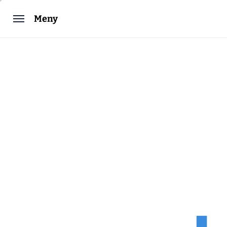
Hoppa
Meny
till
innehåll