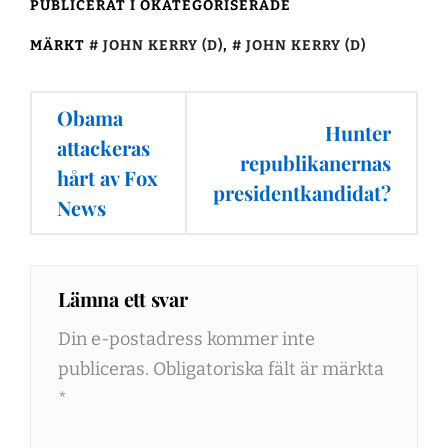
PUBLICERAT I OKATEGORISERADE
MÄRKT
JOHN KERRY (D)
,
JOHN KERRY (D)
Inläggsnavigering
Obama
Hunter
attackeras
republikanernas
hårt av Fox
presidentkandidat?
News
Lämna ett svar
Din e-postadress kommer inte
publiceras.
Obligatoriska fält är märkta
*