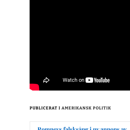
PUBLICERAT I
AMERIKANSK POLITIK
Inläggsnavigering
Romneys falsksång i ny annons av