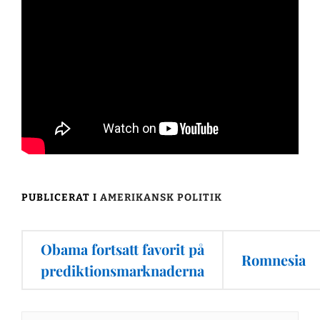
PUBLICERAT I
AMERIKANSK POLITIK
Inläggsnavigering
Obama fortsatt favorit på
Romnesia
prediktionsmarknaderna