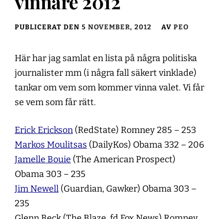
vinnare 2012
PUBLICERAT DEN
5 NOVEMBER, 2012
AV
PEO
Här har jag samlat en lista på några politiska
journalister mm (i några fall säkert vinklade)
tankar om vem som kommer vinna valet. Vi får
se vem som får rätt.
Erick Erickson
(RedState) Romney 285 – 253
Markos Moulitsas
(DailyKos) Obama 332 – 206
Jamelle Bouie
(The American Prospect)
Obama 303 – 235
Jim Newell
(Guardian, Gawker) Obama 303 –
235
Glenn Beck (The Blaze, fd Fox News) Romney