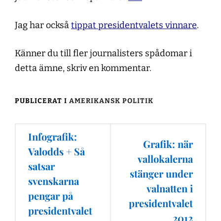
Jag har också
tippat presidentvalets vinnare
.
Känner du till fler journalisters spådomar i
detta ämne, skriv en kommentar.
PUBLICERAT I
AMERIKANSK POLITIK
Inläggsnavigering
Infografik:
Grafik: när
Valodds + Så
vallokalerna
satsar
stänger under
svenskarna
valnatten i
pengar på
presidentvalet
presidentvalet
2012