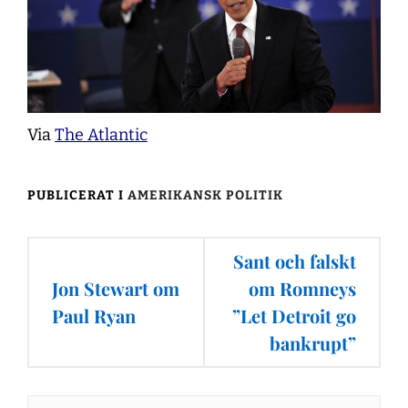
Via
The Atlantic
PUBLICERAT I
AMERIKANSK POLITIK
Inläggsnavigering
Sant och falskt
Jon Stewart om
om Romneys
Paul Ryan
”Let Detroit go
bankrupt”