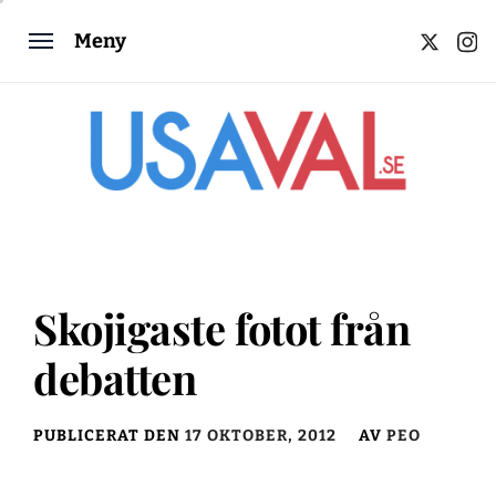
Hoppa
twitter
inst
Meny
till
innehåll
Skojigaste fotot från
debatten
PUBLICERAT DEN
17 OKTOBER, 2012
AV
PEO