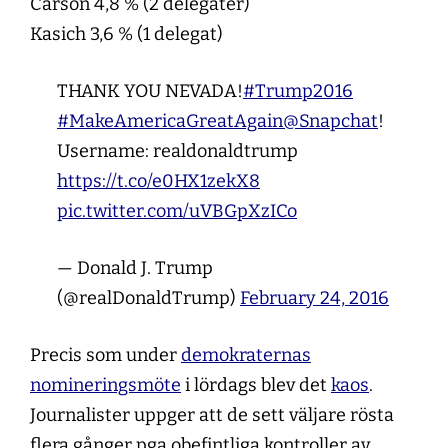
Carson 4,8 % (2 delegater)
Kasich 3,6 % (1 delegat)
THANK YOU NEVADA!
#Trump2016
#MakeAmericaGreatAgain
@Snapchat
!
Username: realdonaldtrump
https://t.co/e0HX1zekX8
pic.twitter.com/uVBGpXzICo
— Donald J. Trump
(@realDonaldTrump)
February 24, 2016
Precis som under
demokraternas
nomineringsmöte
i lördags blev det
kaos
.
Journalister uppger att de sett väljare rösta
flera gånger pga obefintliga kontroller av