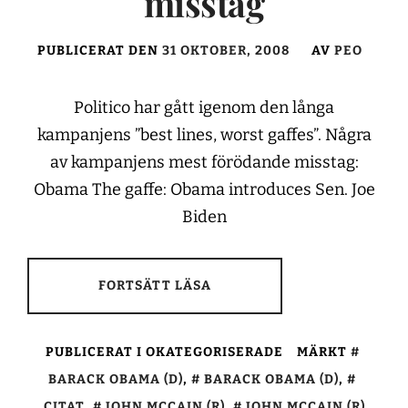
misstag
PUBLICERAT DEN
31 OKTOBER, 2008
AV
PEO
Politico har gått igenom den långa
kampanjens ”best lines, worst gaffes”. Några
av kampanjens mest förödande misstag:
Obama The gaffe: Obama introduces Sen. Joe
Biden
FORTSÄTT LÄSA
PUBLICERAT I OKATEGORISERADE
MÄRKT
BARACK OBAMA (D)
,
BARACK OBAMA (D)
,
CITAT
,
JOHN MCCAIN (R)
,
JOHN MCCAIN (R)