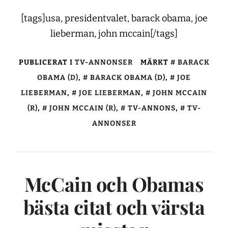
[tags]usa, presidentvalet, barack obama, joe
lieberman, john mccain[/tags]
PUBLICERAT I
TV-ANNONSER
MÄRKT
BARACK
OBAMA (D)
,
BARACK OBAMA (D)
,
JOE
LIEBERMAN
,
JOE LIEBERMAN
,
JOHN MCCAIN
(R)
,
JOHN MCCAIN (R)
,
TV-ANNONS
,
TV-
ANNONSER
McCain och Obamas
bästa citat och värsta