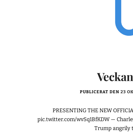
Veckan
PUBLICERAT DEN
23 O
PRESENTING THE NEW OFFICIA
pic.twitter.com/wvSq1BfKDW — Charles
Trump angrily t