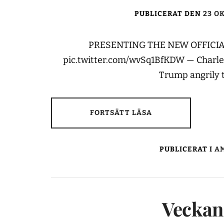
PUBLICERAT DEN
23 O
PRESENTING THE NEW OFFICIA
pic.twitter.com/wvSq1BfKDW — Charles
Trump angrily t
FORTSÄTT LÄSA
PUBLICERAT I
AM
Veckans