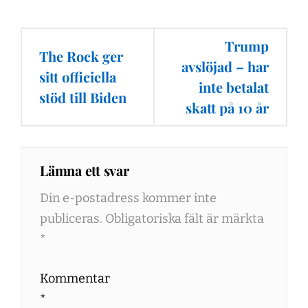
Inläggsnavigering
Trump
The Rock ger
avslöjad – har
sitt officiella
inte betalat
stöd till Biden
skatt på 10 år
Lämna ett svar
Din e-postadress kommer inte
publiceras.
Obligatoriska fält är märkta
*
Kommentar
*