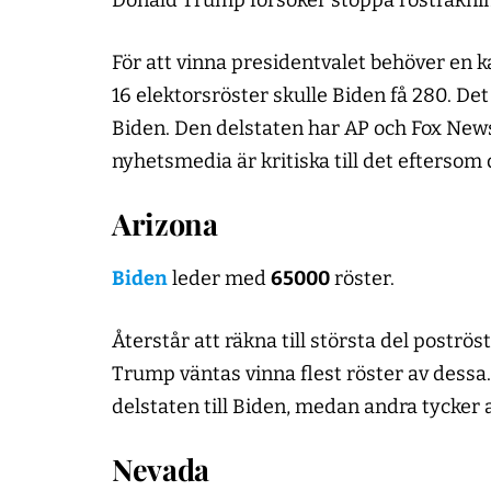
Donald Trump försöker stoppa rösträknin
För att vinna presidentvalet behöver en 
16 elektorsröster skulle Biden få 280. De
Biden. Den delstaten har AP och Fox New
nyhetsmedia är kritiska till det eftersom 
Arizona
Biden
leder med
65000
röster.
Återstår att räkna till största del poströ
Trump väntas vinna flest röster av dessa
delstaten till Biden, medan andra tycker a
Nevada