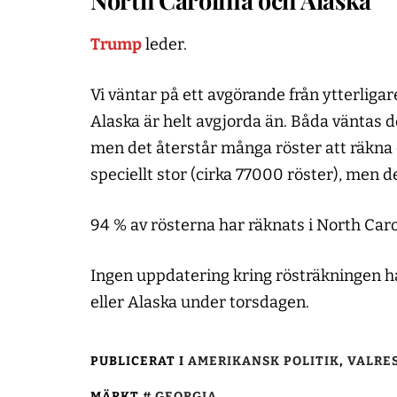
North Carolina och Alaska
Trump
leder.
Vi väntar på ett avgörande från ytterligar
Alaska är helt avgjorda än. Båda väntas do
men det återstår många röster att räkna 
speciellt stor (cirka 77000 röster), men d
94 % av rösterna har räknats i North Caro
Ingen uppdatering kring rösträkningen h
eller Alaska under torsdagen.
PUBLICERAT I
AMERIKANSK POLITIK
,
VALRE
MÄRKT
GEORGIA