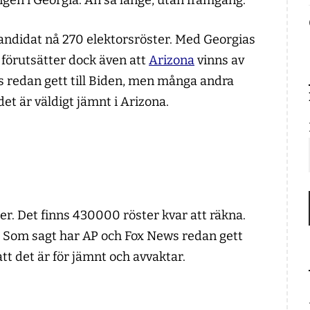
gen i Georgia. Än så länge, utan framgång.
kandidat nå 270 elektorsröster. Med Georgias
t förutsätter dock även att
Arizona
vinns av
s redan gett till Biden, men många andra
det är väldigt jämnt i Arizona.
ster. Det finns 430000 röster kvar att räkna.
. Som sagt har AP och Fox News redan gett
tt det är för jämnt och avvaktar.