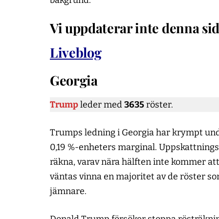
bakgrund.
Vi uppdaterar inte denna sida 
Liveblog
Georgia
Trump
leder med
3635
röster.
Trumps ledning i Georgia har krympt und
0,19 %-enheters marginal. Uppskattnings
räkna, varav nära hälften inte kommer at
väntas vinna en majoritet av de röster som
jämnare.