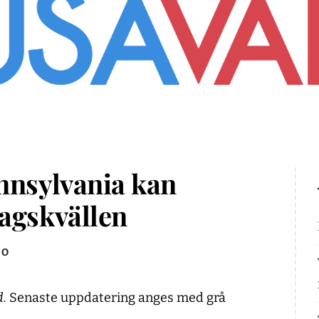
nnsylvania kan
agskvällen
EO
d.
Senaste uppdatering anges med grå