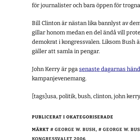
för journalister och bara öppen för trogn
Bill Clinton är nästan lika bannlyst av d
gillar honom medan en del ändå vill pro
demokrat i kongressvalen. Liksom Bush ä
gäller att samla in pengar.
John Kerry är pga
senaste dagarnas händ
kampanjevenemang.
[tags]usa, politik, bush, clinton, john ker
PUBLICERAT I OKATEGORISERADE
MÄRKT
GEORGE W. BUSH
,
GEORGE W. BU
KONGRESSVALET 2006