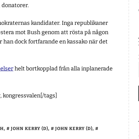
a donatorer.
emokraternas kandidater. Inga republikaner
testera mot Bush genom att rösta på någon
r han dock fortfarande en kassako när det
elser
helt bortkopplad från alla inplanerade
ry, kongressvalen[/tags]
SH
,
JOHN KERRY (D)
,
JOHN KERRY (D)
,