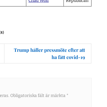
Chad Wolf
Republican
R)
Trump håller pressmöte efter att
ha fått covid-19
eras.
Obligatoriska fält är märkta
*