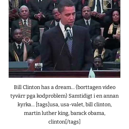
Bill Clinton has a dream… (borttagen video
tyvärr pga kodproblem) Samtidigt i en annan
kyrka… [tags]usa, usa-valet, bill clinton,
martin luther king, barack obama,
clinton[/tags]