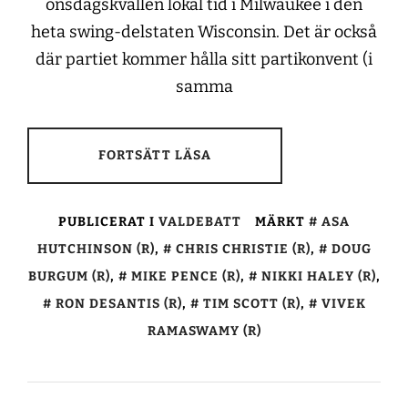
onsdagskvällen lokal tid i Milwaukee i den
heta swing-delstaten Wisconsin. Det är också
där partiet kommer hålla sitt partikonvent (i
samma
FORTSÄTT LÄSA
PUBLICERAT I
VALDEBATT
MÄRKT
ASA
HUTCHINSON (R)
,
CHRIS CHRISTIE (R)
,
DOUG
BURGUM (R)
,
MIKE PENCE (R)
,
NIKKI HALEY (R)
,
RON DESANTIS (R)
,
TIM SCOTT (R)
,
VIVEK
RAMASWAMY (R)