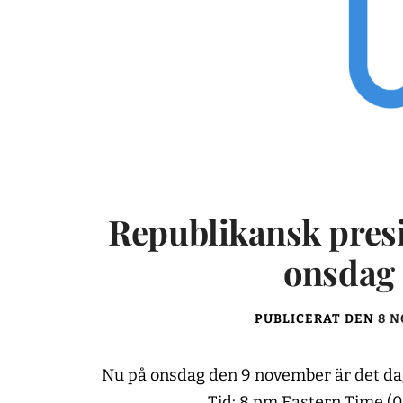
Republikansk presi
onsdag 
PUBLICERAT DEN
8 N
Nu på onsdag den 9 november är det dags
Tid: 8 pm Eastern Time (0