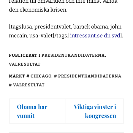
relation till omvärlden och inte minst vända
den ekonomiska krisen.
[tags]usa, presidentvalet, barack obama, john
mccain, usa-valet[/tags]
intressant.se
dn
svd
L
PUBLICERAT I
PRESIDENTKANDIDATERNA
,
VALRESULTAT
MÄRKT
CHICAGO
,
PRESIDENTKANDIDATERNA
,
VALRESULTAT
Inläggsnavigering
Obama har
Viktiga vinster i
vunnit
kongressen