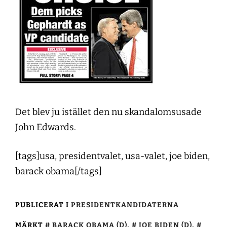
Det blev ju istället den nu skandalomsusade
John Edwards.
[tags]usa, presidentvalet, usa-valet, joe biden,
barack obama[/tags]
PUBLICERAT I
PRESIDENTKANDIDATERNA
MÄRKT
BARACK OBAMA (D)
,
JOE BIDEN (D)
,