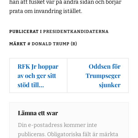
han att fusket var på andra sidan och börjar
prata om invandring istället.
PUBLICERAT I
PRESIDENTKANDIDATERNA
MÄRKT
DONALD TRUMP (R)
Inläggsnavigering
RFK Jr hoppar
Oddsen för
av och ger sitt
Trumpseger
stöd till…
sjunker
Lämna ett svar
Din e-postadress kommer inte
publiceras.
Obligatoriska fält är märkta