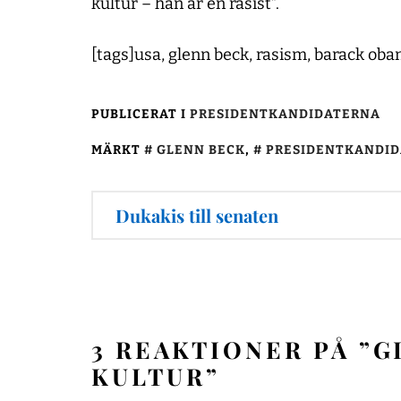
kultur – han är en rasist”.
[tags]usa, glenn beck, rasism, barack oba
PUBLICERAT I
PRESIDENTKANDIDATERNA
MÄRKT
GLENN BECK
,
PRESIDENTKANDI
Inläggsnavigering
Dukakis till senaten
3 REAKTIONER PÅ ”
G
KULTUR
”