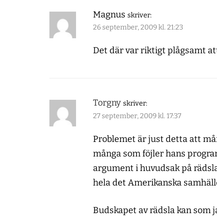
Magnus
skriver:
26 september, 2009 kl. 21:23
Det där var riktigt plågsamt at
Torgny
skriver:
27 september, 2009 kl. 17:37
Problemet är just detta att m
många som föjler hans program
argument i huvudsak på rädsla
hela det Amerikanska samhäll
Budskapet av rädsla kan som j