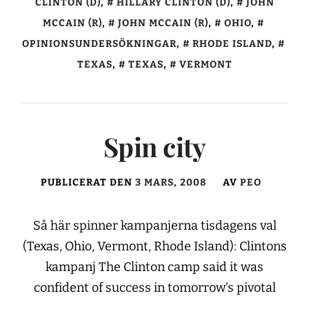
CLINTON (D)
,
HILLARY CLINTON (D)
,
JOHN
MCCAIN (R)
,
JOHN MCCAIN (R)
,
OHIO
,
OPINIONSUNDERSÖKNINGAR
,
RHODE ISLAND
,
TEXAS
,
TEXAS
,
VERMONT
Spin city
PUBLICERAT DEN
3 MARS, 2008
AV
PEO
Så här spinner kampanjerna tisdagens val
(Texas, Ohio, Vermont, Rhode Island): Clintons
kampanj The Clinton camp said it was
confident of success in tomorrow’s pivotal