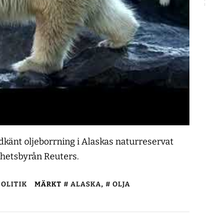
känt oljeborrning i Alaskas naturreservat
yhetsbyrån Reuters.
OLITIK
MÄRKT
ALASKA
,
OLJA