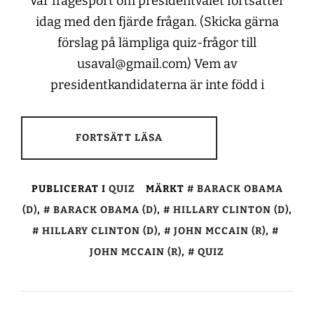
Vår frågesport om presidentvalet fortsätter
idag med den fjärde frågan. (Skicka gärna
förslag på lämpliga quiz-frågor till
usaval@gmail.com) Vem av
presidentkandidaterna är inte född i
FORTSÄTT LÄSA
PUBLICERAT I
QUIZ
MÄRKT
BARACK OBAMA
(D)
,
BARACK OBAMA (D)
,
HILLARY CLINTON (D)
,
HILLARY CLINTON (D)
,
JOHN MCCAIN (R)
,
JOHN MCCAIN (R)
,
QUIZ