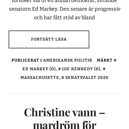
försöker slå ut en annan demokrat, sittande
senatorn Ed Markey. Den senare är progressiv
och har fått stöd av bland
FORTSÄTT LÄSA
PUBLICERAT I
AMERIKANSK POLITIK
MÄRKT
ED MARKEY (D)
,
JOE KENNEDY (D)
,
MASSACHUSETTS
,
SENATSVALET 2020
Christine vann –
mardröm för